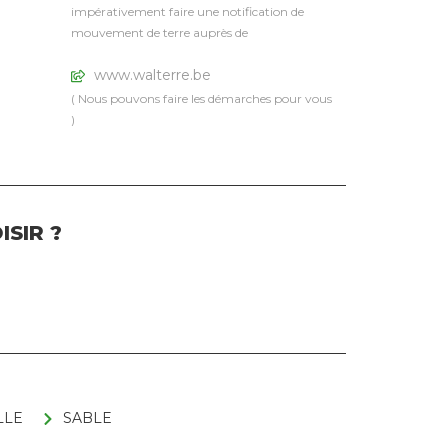
impérativement faire une notification de
mouvement de terre auprès de
www.walterre.be
( Nous pouvons faire les démarches pour vous
)
SIR ?
LLE
SABLE