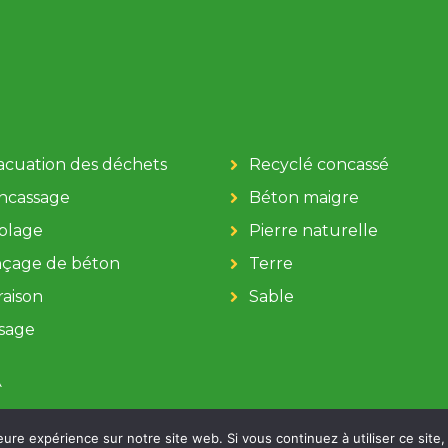
acuation des déchets
Recyclé concassé
ncassage
Béton maigre
iblage
Pierre naturelle
nçage de béton
Terre
raison
Sable
sage
e ventes
Website proud
eure expérience sur notre site web. Si vous continuez à utiliser ce sit