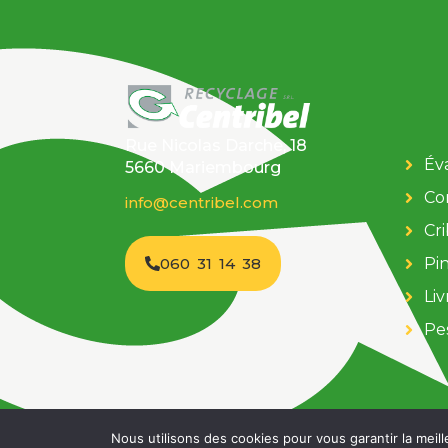
Rue Nicolas Darche, 18
Év
5660 Mariembourg
Co
info@centribel.com
Cr
060 31 14 38
Pi
Liv
Pe
Mentions légales & Rgpd
Conditions générales d
Nous utilisons des cookies pour vous garantir la meill