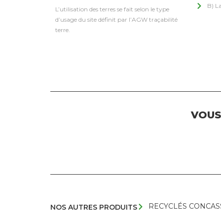
B) La
L’utilisation des terres se fait selon le type
d’usage du site définit par l’AGW traçabilité
terre.
VOUS
RECYCLÉS CONCAS
NOS AUTRES PRODUITS