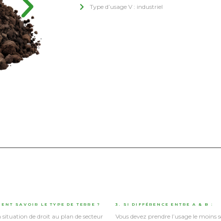
Type d’usage V : industriel
ENT SAVOIR LE TYPE DE TERRE ?
3. SI DIFFÉRENCE ENTRE A & B :
 situation de droit au plan de secteur
Vous devez prendre l’usage le moins s