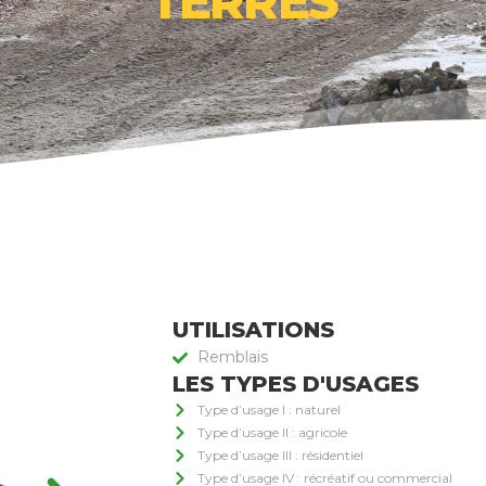
TERRES
UTILISATIONS
Remblais
LES TYPES D'USAGES
Type d’usage I : naturel
Type d’usage II : agricole
Type d’usage III : résidentiel
Type d’usage IV : récréatif ou commercial