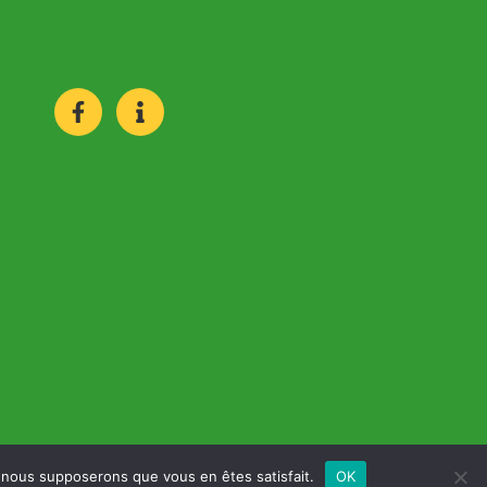
ly created by SolutionGraphic.be
e, nous supposerons que vous en êtes satisfait.
OK