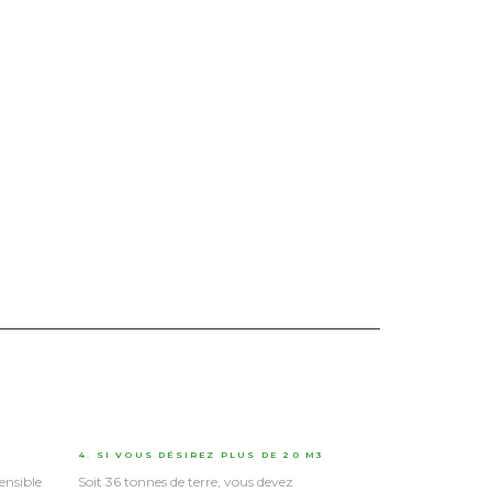
4. SI VOUS DÉSIREZ PLUS DE 20 M3
ensible
Soit 36 tonnes de terre, vous devez